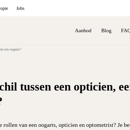
yopie
Jobs
Aanbod
Blog
FA
 en een oogarts?
chil tussen een opticien, e
?
 rollen van een oogarts, opticien en optometrist? Je b