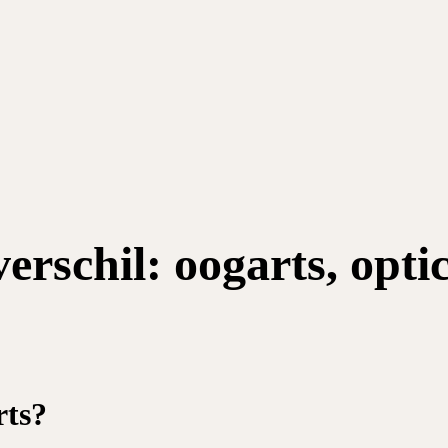
erschil: oogarts, opti
rts?