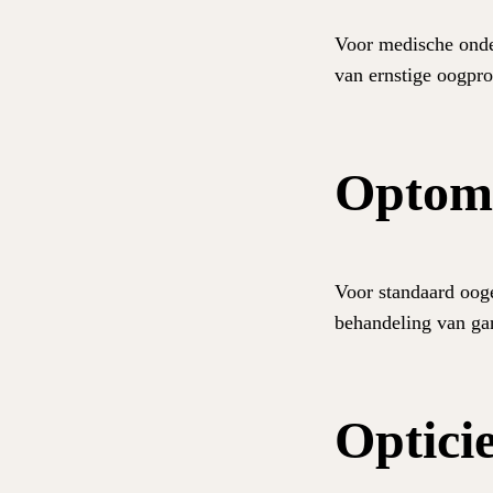
Voor medische onder
van ernstige oogpr
Optome
Voor standaard ooge
behandeling van ga
Optici