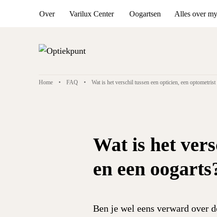
Over
Varilux Center
Oogartsen
Alles over m
Home
FAQ
Wat is het verschil tussen een opticien, een optometrist
Wat is het vers
en een oogarts
Ben je wel eens verward over de